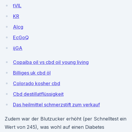
tVlL
KR
AIcg
EcGoQ
ijGA
Copaiba oil vs cbd oil young living
Billiges uk cbd öl
Colorado kosher cbd
Cbd destillatflüssigkeit
Das heilmittel schmerzstift zum verkauf
Zudem war der Blutzucker erhöht (per Schnelltest ein
Wert von 245), was wohl auf einen Diabetes