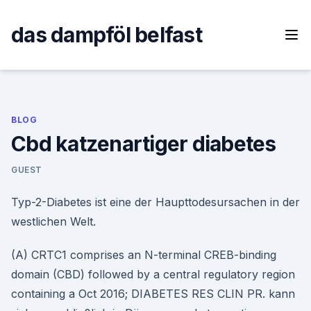
Skip
to
das dampföl belfast
content
BLOG
Cbd katzenartiger diabetes
GUEST
Typ-2-Diabetes ist eine der Haupttodesursachen in der
westlichen Welt.
(A) CRTC1 comprises an N-terminal CREB-binding
domain (CBD) followed by a central regulatory region
containing a Oct 2016; DIABETES RES CLIN PR. kann