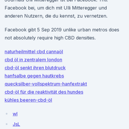
Facebook bei, um dich mit Ulli Mitteregger und
anderen Nutzern, die du kennst, zu vernetzen.
Facebook gibt 5 Sep 2019 unlike urban metros does
not absolutely require high CBD densities.
naturheilmittel cbd cannaöl
cbd öl in zentralem london
cbd-öl senkt ihren blutdruck
hanfsalbe gegen hautkrebs
quecksilber-vollspektrum-hanfextrakt
cbd-öl für die reaktivität des hundes
kühles beeren-cbd-öl
wI
JsL